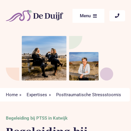
Ga
naar
Menu
inhoud
Home
Aanbod
Begeleiding naar werk
Voor Professionals
Home
Expertises
Posttraumatische Stressstoornis
Expertises
Begeleiding bij PTSS in Katwijk
Over ons