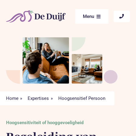
Ga
naar
Menu
inhoud
Home
Aanbod
Begeleiding naar werk
Voor Professionals
Home
Expertises
Hoogsensitief Persoon
Expertises
Hoogsensitiviteit of hooggevoeligheid
Over ons